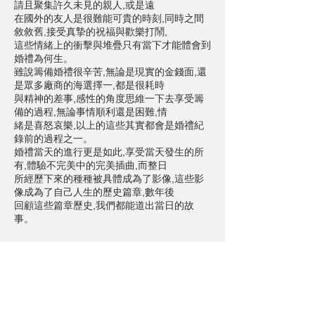
請且聚集許久未見的親人,或是遠
在國外的友人是很難能可貴的時刻,同時之間
敘敘舊,接受真摯的祝福與歡樂打鬧,
這些情緒上的衝擊與堆疊只有當下才能體會到
婚禮為何生。
雖說籌備婚禮很辛苦,無論是現實的金錢面,還
是眾多廠商的海選擇一,都是很耗時
與精神的差事,感性的角度思維一下去享受籌
備的過程,無論事情順利還是困難,情
緒是喜怒哀樂,以上的這些其實都會是婚禮紀
錄前的過程之一。
婚禮當天的進行更是如此,享受當天發生的所
有,體驗不完美中的完美插曲,而整日
所經歷下來的種種被具體成為了影像,這些影
像成為了自己人生的歷史篇章,數年後
回顧這些篇章歷史,我們都能道出當日的故
事。
About Prewedding
假如美照,帥照,甚至華麗的姿體曼妙糖水照,都
是拍婚紗標配的話
那到底還能有什麼不一樣之處呢?
婚紗的定義會隨著時間而演化,每個階段都有
著不同的市場詮釋,