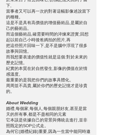
下,
當事者又可以再一次的對著這幅影像述說當下
的種種。
這是不是具有高價值的增值藝術品,是屬於自
己的藝術品。
而這個藝術品,確需要時間的淬煉來證實;回想
起以前自己小時後爸媽拍的照片,再
把這些照片回味一下,是不是腦中浮現了很多
故事與回憶。
而我想要表達的價值性就是這個:對於未來的
歷史記憶。
紀實的本質在於自然發生,影像的價值在於情
感溫度。
最重要的是我把你們的故事具體化。
周周並不高貴,屬於你們的歷史記憶才是珍貴
的。
About Wedding
婚禮,每個家,每個人,每個親朋好友,甚至是當
天的所有事,都是不盡相同的元素
它本該是依據自己的背景與傳統去進行,並非
照既定的SOP公式走。
為何它(婚禮紀錄)重要,因為一生當中能同時邀