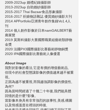
2009-2023up 婚禮紀錄攝影師
2013-2023up 自助婚紗攝影師
2015-2017 Thai Bazaar食品形象攝影
2016-2017 祈娘物語雜誌 優質婚紗攝影大刊
2014 APPortfolio亞洲青年創作集錄Vo1.4人
刊
2014 個人創作影像於日本namGAILBERT藝
廊展覽
2019 莫斯科攝影大賽國際職業組藝術類靜物
金獎
2020 法國PX3國際攝影比賽藝術靜物銅獎
2020 IPA國際攝影比賽藝術人像優選
About Image
我對於影像的看法,它是有價的增值藝術品,
但現今的社會型態讓影像的價值越來越不被重
視。
正因為越不被重視,而我越強調影像的價值性,
為何?
因為當時間經過了十幾二十年後,我們能具體
回憶的是什麼?影像。
當影像本身具有非常強烈的故事性,美感,構圖
以及情感溫度在裡頭的時後,
於未來日子裡去回味它,彷彿記憶又回到了當