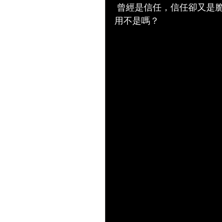
 曾經是信任，信任卻又是脆弱，一但破了，它將不在是完美。　任何事都皆能
用不是嗎？