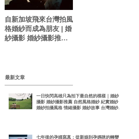
自新加坡飛來台灣拍風
你的婚紗就是自己的
格婚紗而成為朋友 | 婚
影感婚紗 | 婚紗攝影
紗攝影 婚紗攝影推薦
周周 自助婚紗 婚紗風
自然風格婚紗 紀實婚
格 海外婚紗 婚紗包套
紗 婚紗拍攝風格 情緒
婚紗新娘造型
taiwanphotographer
攝影 婚紗故事 台灣婚
singaporephotograp
紗攝影師 真實感婚紗
​最新文章
hy 電影感
照 台灣感性
一日快閃高雄只為拍下最自然的模樣｜婚紗
攝影 婚紗攝影推薦 自然風格婚紗 紀實婚紗
婚紗拍攝風格 情緒攝影 婚紗故事 台灣婚紗攝
影師 真實感婚紗照 台灣感性
七年後的孕婦寫真：從新娘到孕媽咪的轉變