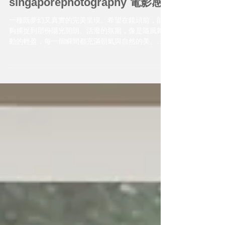
婚紗攝影師 周周 自助婚紗 婚紗
風格 海外婚紗 婚紗包套 婚紗新
娘造型 taiwanphotographer
singaporephotography 電影感
一種既夢幻又真實的完美呈現。希望在鏡頭前，能
夠捕捉到那份陽光開朗、活潑的氛圍，像是隨風舞
動的輕盈，每一個瞬間都充滿朝氣與自然的美。希
望能帶點反差感，既不拘泥於傳統，又不失優雅氣
質，讓整個畫面既有活力，又透露出獨特的品味。
最重要的是，不想走復古風格，而是追求一種與眾
不同的感覺，像是