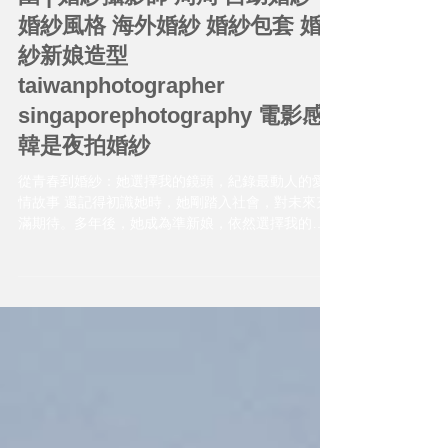
在台灣的婚紗也是海外婚紗的氛
圍 | 婚紗攝影師 周周 自助婚紗
婚紗風格 海外婚紗 婚紗包套 婚
紗新娘造型
taiwanphotographer
singaporephotography 電影感
韓是夜拍婚紗
從青春到婚紗：她選擇我的鏡頭，紀錄最動人的愛
情故事 還記得初識她時，她剛踏入社會，對未來充
滿期待。多年後，她成為準新娘，依然選擇我的鏡
頭，對我說：「我相信你的美感，你來安排吧。」
我們踏上從未去過的飛牛牧場，在遼闊草原與暖陽
下，邊玩邊拍，笑聲與愛意交織成最純粹的畫面。
攝影不只是