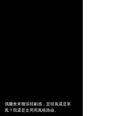
偶爾會來幾張韓劇感，是韓風還是寒
風？我還是走周周風格路線。