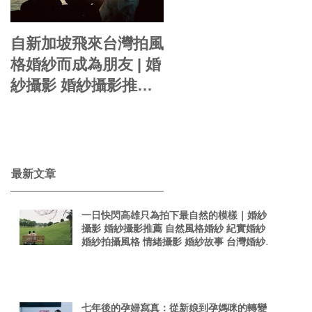
自新加坡飛來台灣拍風
你的婚紗就是自己的
格婚紗而成為朋友 | 婚
影感婚紗 | 婚紗攝影
紗攝影 婚紗攝影推薦
周周 自助婚紗 婚紗風
自然風格婚紗 紀實婚
格 海外婚紗 婚紗包套
紗 婚紗拍攝風格 情緒
婚紗新娘造型
taiwanphotographer
攝影 婚紗故事 台灣婚
singaporephotograp
紗攝影師 真實感婚紗
​最新文章
hy 電影感
照 台灣感性
一日快閃高雄只為拍下最自然的模樣｜婚紗
攝影 婚紗攝影推薦 自然風格婚紗 紀實婚紗
婚紗拍攝風格 情緒攝影 婚紗故事 台灣婚紗攝
影師 真實感婚紗照 台灣感性
七年後的孕婦寫真：從新娘到孕媽咪的轉變