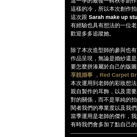
這一季的最後一輯秋冬創作
這樣的冷，所以本次創作拍
這次跟 
Sarah make up stu
有經驗也具有想法的一位老
歡迎多多追蹤她。
除了本次造型師的參與也有
作品呈現，無論是婚紗還是
要怎麼拼湊屬於自己的版圖
享靚婚事 ，
Red Carpet Br
本次運用到老師的彩妝想法
親自製作的耳飾，以及需要
對的關係，而不是單純的拍
閱者我們的專業度以及我們
當季運用是老師的傑作，我
有時我們會多加了點自己的