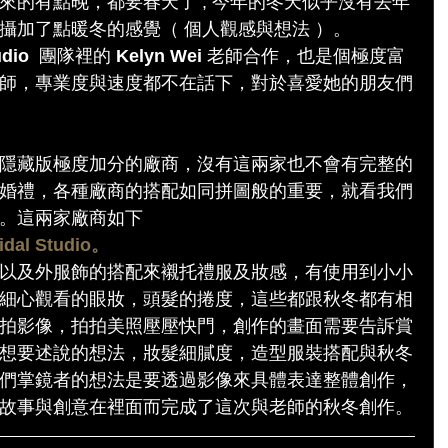
來的有點晚，都要春天了 ; 今年的冬天似乎沒有去年
攝加了點暖冬的感覺（ 個人觀感與想法 ）。
dio 
 團隊裡的 
Kelyn Wei​ 
老師合作，也是個極度富
師，專業度與速度都不在話下，對於喜愛她的朋友們
隱藏版極度加分的廠商，沒有這兩家也不會有完整的
婚禮，各種廠商的搭配如同拼圖般的重要，就看我們
。這兩家廠商如下
idal Studio。
以及外服飾的搭配來襯托禮服及妝感，有使用到小小
細心觀看的眼妝，頭髮的捲度，這些都跟秋冬都有相
拍影像，拍拍美照壓壓快門，創作的畫面需要告訴賞
想要述說的想法，妝髮細膩度，造型服裝搭配與秋冬
們掌鏡者的想法是要透過影像來具體表達整體創作，
故事與創意在裡面而完成了這次與老師的秋冬創作。