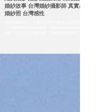
攝影 婚紗攝影推薦 自然風格婚紗
紀實婚紗 婚紗拍攝風格 情緒攝影
婚紗故事 台灣婚紗攝影師 真實感
婚紗照 台灣感性
婚紗拍攝過程中，天氣往往是新人最擔心的因素之
一。但透過完善的拍攝規劃、場景運用與彈性節奏
安排，即使是雨天婚紗拍攝，也能創造出極具質感
與故事性的影像成果。 兩套禮服婚紗拍攝同樣能完
整記錄情感與風格轉換，對於希望輕鬆完成婚紗拍
攝，又重視影像質感的新人而言，是相當理想的選
擇。每一組婚紗作品都擁有屬於新人獨特的故事，
而影像的價值，往往來自於當下共同經歷的每一段
過程。