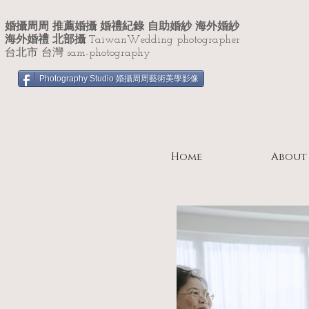
婚攝周周 推薦婚攝 婚禮紀錄 自助婚紗 海外婚紗
海外婚禮 北部攝
TaiwanWedding photographer
台北市 台灣 sam-photography
Photography Studio 婚攝周周藝術美學影像
Home
About