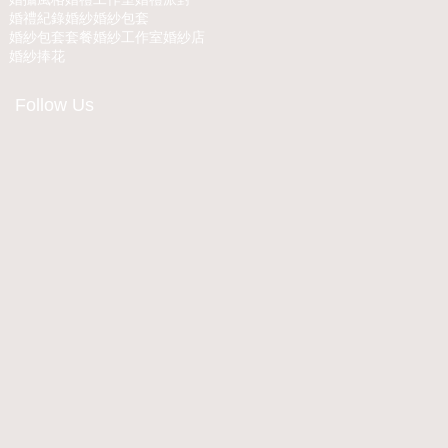
婚禮紀錄
婚紗
婚紗包套
婚紗包套套餐
婚紗工作室
婚紗店
婚紗捧花
Follow Us