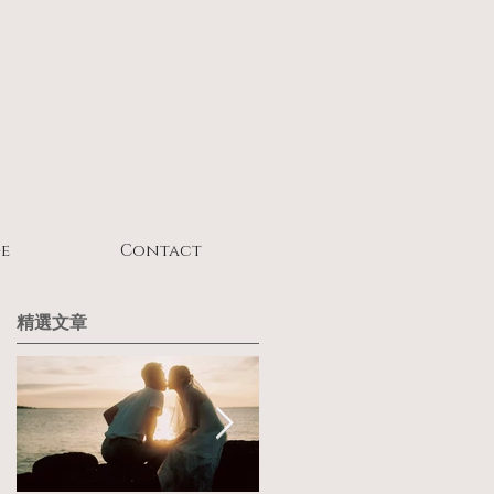
e
Contact
​精選文章