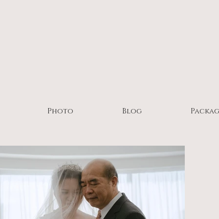
Photo
Blog
Packag