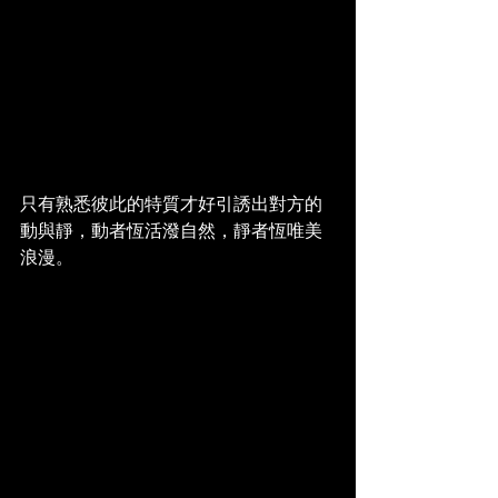
只有熟悉彼此的特質才好引誘出對方的
動與靜，動者恆活潑自然，靜者恆唯美
浪漫。