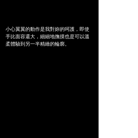
小心翼翼的動作是我對妳的呵護，即使
手比面容還大，細細地撫摸也是可以溫
柔體驗到另一半精緻的輪廓。