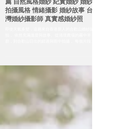
紗的朋友| 婚紗攝影 婚紗攝影推
薦 自然風格婚紗 紀實婚紗 婚紗
拍攝風格 情緒攝影 婚紗故事 台
灣婚紗攝影師 真實感婚紗照
即使天氣多變，這趟來自香港新人的合歡山婚紗旅
拍， 依然充滿溫度與故事。從清境農場的霧中羊
群，到合歡山日出的錯過與雨中拍攝， 每個片段都
是真實而美好。便服婚紗、自然光影、雨天備案與
棚拍轉場， 不只是拍照，更是一場關於兩人默契的
紀錄。婚紗攝影不必完美，但可以很有溫度。 如果
你正在尋找自由、自然、不設限的婚紗寫真風格，
歡迎來台灣拍婚紗，走進山林、走進彼此，讓我們
一起拍下你們的故事。