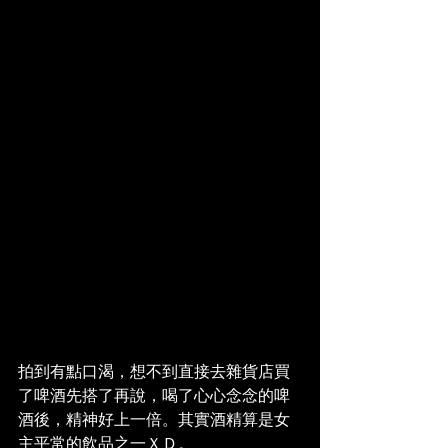
拍到有點口渴，想不到直接去雜貨店買
了啤酒先搭了再說，喝了心心念念的啤
酒後，精神好上一倍。其實酒精算是女
主平常的飲品之一ＸＤ。