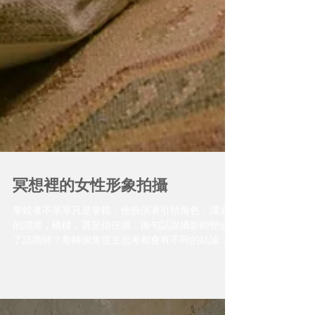
冥想裡的女性形象拍攝
掌鏡者不單單只是掌鏡，他扮演著引領角色，溝通