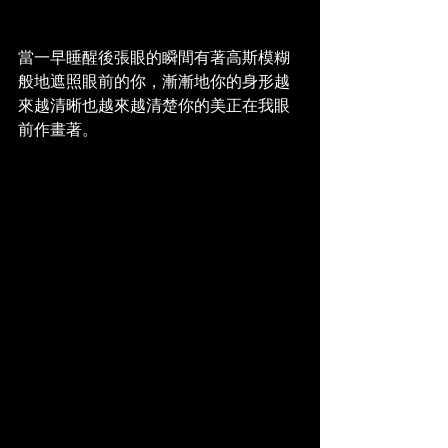
當一早睡醒後張眼的瞬間有著高斯模糊
般地遮照眼前的你，漸漸地你的身形越
來越清晰也越來越清楚你的美正在我眼
前作畫著。