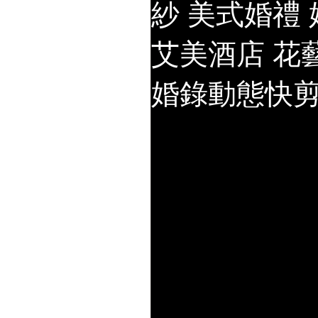
紗 美式婚禮
艾美酒店 花
婚錄動態快