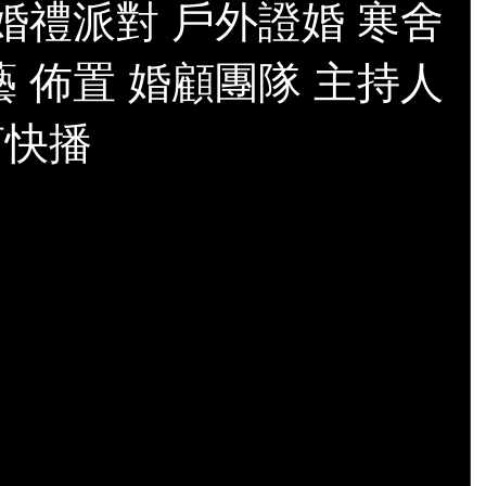
 婚禮派對 戶外證婚 寒舍
藝 佈置 婚顧團隊 主持人
剪快播