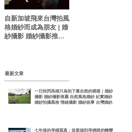
自新加坡飛來台灣拍風
你的婚紗就是自己的
格婚紗而成為朋友 | 婚
影感婚紗 | 婚紗攝影
紗攝影 婚紗攝影推薦
周周 自助婚紗 婚紗風
自然風格婚紗 紀實婚
格 海外婚紗 婚紗包套
紗 婚紗拍攝風格 情緒
婚紗新娘造型
taiwanphotographer
攝影 婚紗故事 台灣婚
singaporephotograp
紗攝影師 真實感婚紗
​最新文章
hy 電影感
照 台灣感性
一日快閃高雄只為拍下最自然的模樣｜婚紗
攝影 婚紗攝影推薦 自然風格婚紗 紀實婚紗
婚紗拍攝風格 情緒攝影 婚紗故事 台灣婚紗攝
影師 真實感婚紗照 台灣感性
七年後的孕婦寫真：從新娘到孕媽咪的轉變