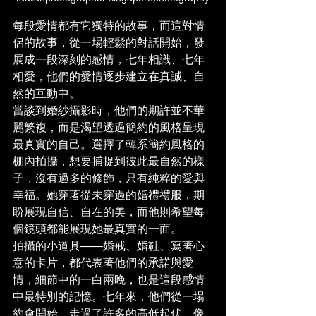
每段愛情都有它獨特的故事，而這對情
侶的故事，從一場輕鬆的對話開始，發
展成一段深刻的感情，七年相識、七年
相愛，他們的愛情逐步建立在真誠、自
然的互動中。
當談到婚紗攝影時，他們的期許並不華
麗繁複，而是渴望透過簡約的風格呈現
最真實的自己。選擇了韓系簡約風格的
棚內拍攝，想要捕捉到彼此最自然的樣
子，沒有過多的修飾，只有純粹的愛與
幸福。她穿著從未穿過的婚禮禮服，期
盼展現自信、自在的美，而他則希望每
個鏡頭都能展現她最真實的一面。
拍攝的小道具——婚戒、婚鞋、寫著心
意的卡片，都代表著他們的承諾與愛
情，細節中的一白兩晚，也是這段感情
中最特別的記憶。七年來，他們從一場
約會開始，走過了許多的高低起伏，像