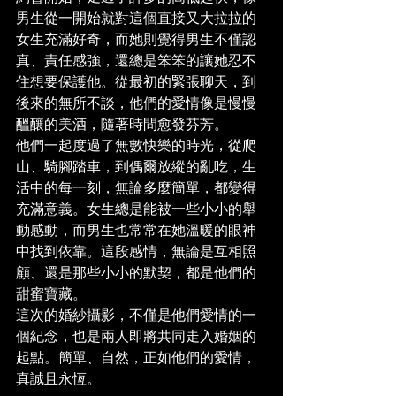
男生從一開始就對這個直接又大拉拉的
女生充滿好奇，而她則覺得男生不僅認
真、責任感強，還總是笨笨的讓她忍不
住想要保護他。從最初的緊張聊天，到
後來的無所不談，他們的愛情像是慢慢
醞釀的美酒，隨著時間愈發芬芳。
他們一起度過了無數快樂的時光，從爬
山、騎腳踏車，到偶爾放縱的亂吃，生
活中的每一刻，無論多麼簡單，都變得
充滿意義。女生總是能被一些小小的舉
動感動，而男生也常常在她溫暖的眼神
中找到依靠。這段感情，無論是互相照
顧、還是那些小小的默契，都是他們的
甜蜜寶藏。
這次的婚紗攝影，不僅是他們愛情的一
個紀念，也是兩人即將共同走入婚姻的
起點。簡單、自然，正如他們的愛情，
真誠且永恆。