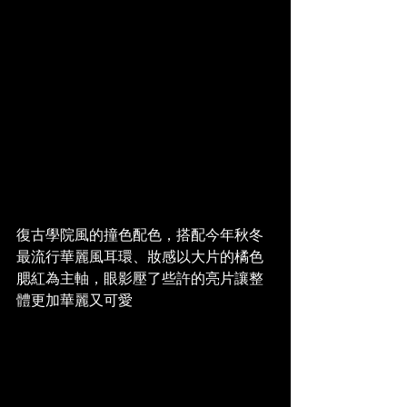
復古學院風的撞色配色，搭配今年秋冬
最流行華麗風耳環、妝感以大片的橘色
腮紅為主軸，眼影壓了些許的亮片讓整
體更加華麗又可愛