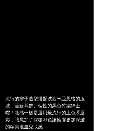
流行的辮子造型搭配波西米亞風格的服
裝、流蘇耳飾、個性的黑色竹編紳士
帽！妝感一樣是運用最流行的土色系唇
彩，眼尾加了深咖啡色讓輪廓更加深邃
的歐美混血兒妝感