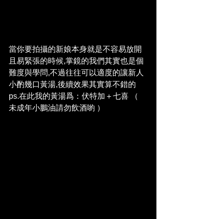
當你要拍攝的新娘本身就是不容易放開
且易緊張的時候,掌鏡的我們其實也是個
難度與學問,不過往往可以適度的讓新人
小酌幾口黃湯,後續效果其實算不錯的
ps.在此我的黃湯爲：伏特加＋七喜 （ 
未成年小鵬油請勿飲酒喲 ）