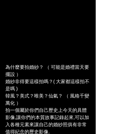
為什麼要拍婚紗？ （ 可能是婚禮當天要
擺設 ）
婚紗非得要這樣拍嗎？( 大家都這樣拍不
是嗎 )
韓風？美式？唯美？仙氣？ （ 風格千變
萬化 ）
拍一個屬於你們自己歷史上今天的具體
影像,讓你們的本質故事記錄起來,可以加
入各種元素來讓自己的婚紗照俱有非常
值得紀念的歷史影像.