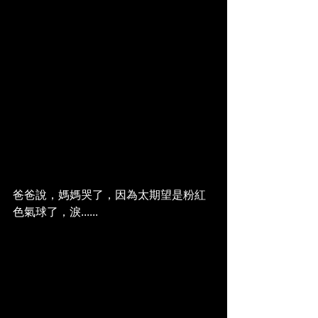
爸爸說，媽媽哭了，因為太期望是粉紅
色氣球了，淚......