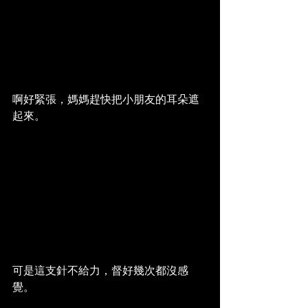
啊好緊張，媽媽趕快把小朋友的耳朵遮
起來。
可是這支針不給力，督好幾次都沒感
覺。