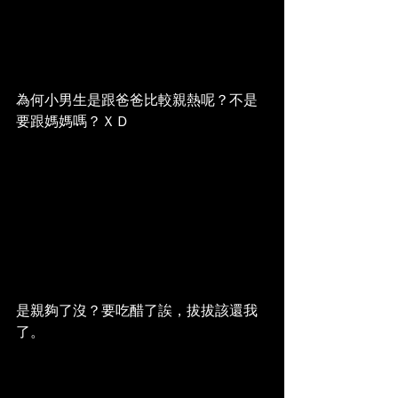
為何小男生是跟爸爸比較親熱呢？不是
要跟媽媽嗎？ＸＤ
是親夠了沒？要吃醋了誒，拔拔該還我
了。