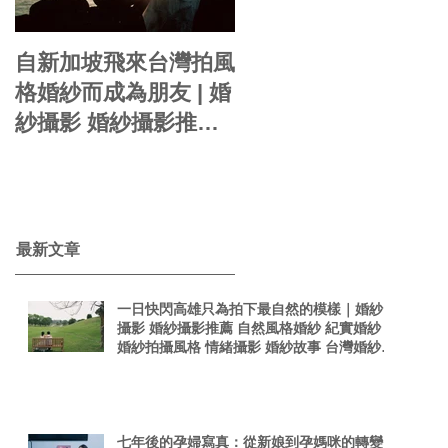
自新加坡飛來台灣拍風
你的婚紗就是自己的
格婚紗而成為朋友 | 婚
影感婚紗 | 婚紗攝影
紗攝影 婚紗攝影推薦
周周 自助婚紗 婚紗風
自然風格婚紗 紀實婚
格 海外婚紗 婚紗包套
紗 婚紗拍攝風格 情緒
婚紗新娘造型
taiwanphotographer
攝影 婚紗故事 台灣婚
singaporephotograp
紗攝影師 真實感婚紗
​最新文章
hy 電影感
照 台灣感性
一日快閃高雄只為拍下最自然的模樣｜婚紗
攝影 婚紗攝影推薦 自然風格婚紗 紀實婚紗
婚紗拍攝風格 情緒攝影 婚紗故事 台灣婚紗攝
影師 真實感婚紗照 台灣感性
七年後的孕婦寫真：從新娘到孕媽咪的轉變