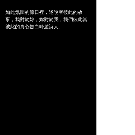
如此氛圍的節日裡，述說者彼此的故
事，我對於妳，妳對於我，我們彼此當
彼此的真心告白吟遊詩人。 