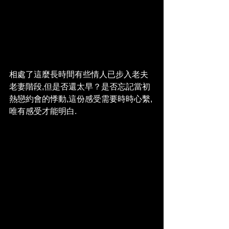
相處了這麼長時間有些情人已步入老夫
老妻階段,但是否還太早？是否忘記當初
熱戀約會的悸動,這份感受需要時時心繫,
唯有感受才能明白.