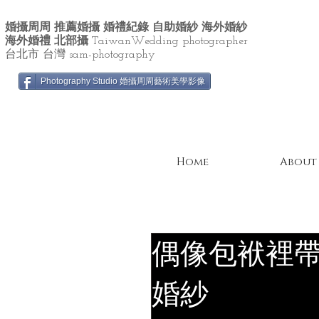
婚攝周周 推薦婚攝 婚禮紀錄 自助婚紗 海外婚紗
海外婚禮 北部攝
TaiwanWedding photographer
台北市 台灣 sam-photography
Photography Studio 婚攝周周藝術美學影像
Home
About
偶像包袱裡
婚紗