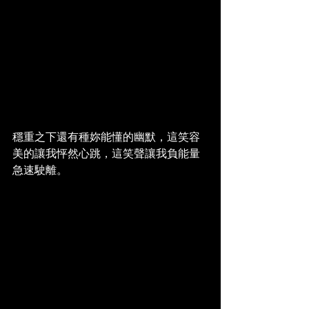
穩重之下還有種妳能懂的幽默，這笑容
美的讓我怦然心跳，這笑聲讓我負能量
急速駛離。