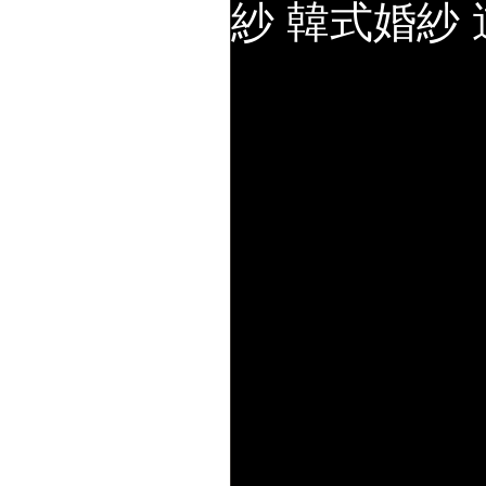
紗 韓式婚紗