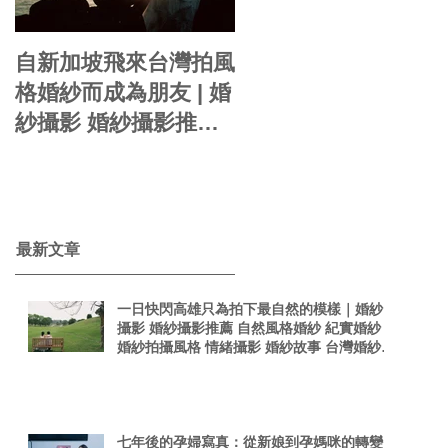
自新加坡飛來台灣拍風
你的婚紗就是自己的
格婚紗而成為朋友 | 婚
影感婚紗 | 婚紗攝影
紗攝影 婚紗攝影推薦
周周 自助婚紗 婚紗風
自然風格婚紗 紀實婚
格 海外婚紗 婚紗包套
紗 婚紗拍攝風格 情緒
婚紗新娘造型
taiwanphotographer
攝影 婚紗故事 台灣婚
singaporephotograp
紗攝影師 真實感婚紗
​最新文章
hy 電影感
照 台灣感性
一日快閃高雄只為拍下最自然的模樣｜婚紗
攝影 婚紗攝影推薦 自然風格婚紗 紀實婚紗
婚紗拍攝風格 情緒攝影 婚紗故事 台灣婚紗攝
影師 真實感婚紗照 台灣感性
七年後的孕婦寫真：從新娘到孕媽咪的轉變