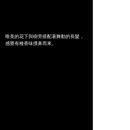
唯美的花下與樹旁搭配著舞動的長髮，
感覺有種香味撲鼻而來。