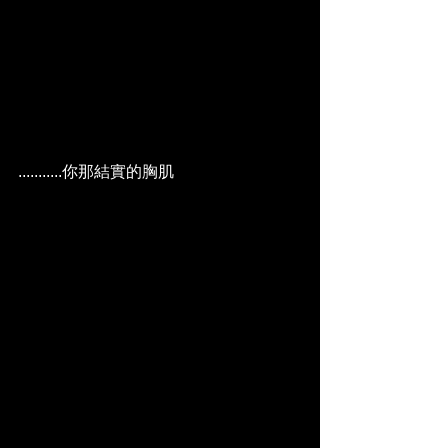
...........你那結實的胸肌