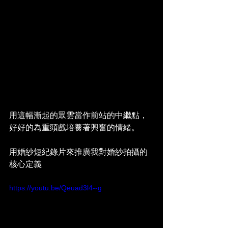
用這幅漸起的眾雲當作前站的中繼點，
好好的為重頭戲培養著興奮的情緒。
用婚紗短紀錄片來推廣我對婚紗拍攝的
核心定義
https://youtu.be/Qeuad3l4--g