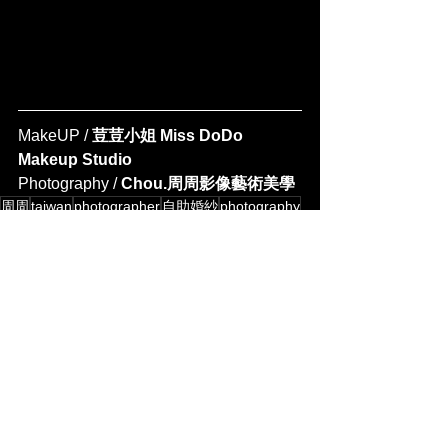
MakeUP / 
荳荳小姐 Miss DoDo 
Makeup Studio
Photography / 
Chou.周周影像藝術美學
周周
taiwan
photographer
自助婚紗
photography
自然唯美
情感互動
海外婚紗
婚禮工作室
婚紗包套
海外婚禮
film
禮服
婚紗風格
合歡山婚紗
日出婚紗
婚紗工作室
關於婚紗故事
查看全部
最新文章