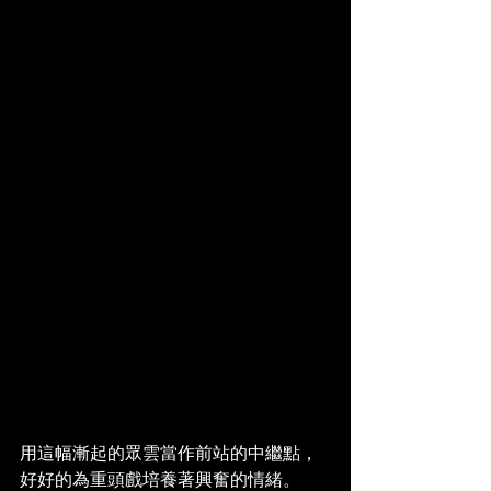
用這幅漸起的眾雲當作前站的中繼點，
好好的為重頭戲培養著興奮的情緒。