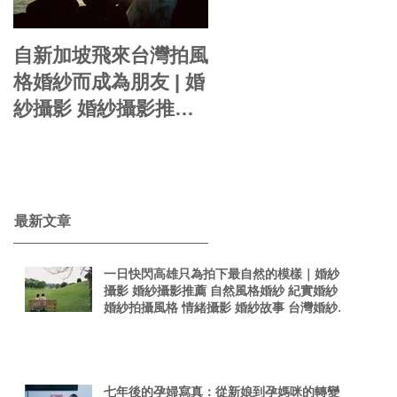
自新加坡飛來台灣拍風
你的婚紗就是自己的
格婚紗而成為朋友 | 婚
影感婚紗 | 婚紗攝影
紗攝影 婚紗攝影推薦
周周 自助婚紗 婚紗風
自然風格婚紗 紀實婚
格 海外婚紗 婚紗包套
紗 婚紗拍攝風格 情緒
婚紗新娘造型
taiwanphotographer
攝影 婚紗故事 台灣婚
singaporephotograp
紗攝影師 真實感婚紗
​最新文章
hy 電影感
照 台灣感性
一日快閃高雄只為拍下最自然的模樣｜婚紗
攝影 婚紗攝影推薦 自然風格婚紗 紀實婚紗
婚紗拍攝風格 情緒攝影 婚紗故事 台灣婚紗攝
影師 真實感婚紗照 台灣感性
七年後的孕婦寫真：從新娘到孕媽咪的轉變