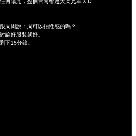
任何陽光，整個台南都是大柔光罩ＸＤ
跟周周說：周可以拍性感的嗎？
討論好服裝就好。
剩下15分鐘。