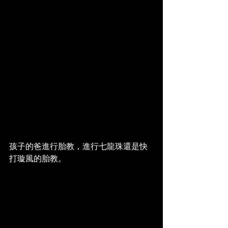
孩子的爸進行胎教，進行七龍珠還是快
打璇風的胎教。