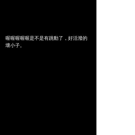
喔喔喔喔喔是不是有跳動了，好活潑的
壞小子。