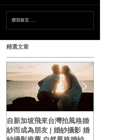
撰寫留言......
意想不到的新娘婚禮推薦
謝謝婚禮全包的
文
公推薦文
精選文章
自新加坡飛來台灣拍風格婚
你的婚紗就是
紗而成為朋友 | 婚紗攝影 婚
婚紗 | 婚紗攝
紗攝影推薦 自然風格婚紗 紀
婚紗 婚紗風格