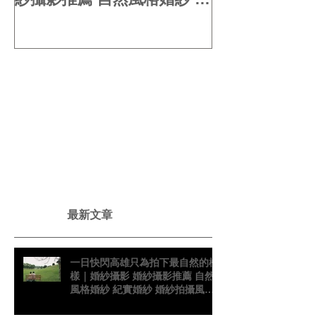
實婚紗 婚紗拍攝風格 情緒攝
紗包套 婚紗新
taiwanphotog
影 婚紗故事 台灣婚紗攝影師
singaporepho
真實感婚紗照 台灣感性
影感
​最新文章
一日快閃高雄只為拍下最自然的模
樣｜婚紗攝影 婚紗攝影推薦 自然
風格婚紗 紀實婚紗 婚紗拍攝風格
情緒攝影 婚紗故事 台灣婚紗攝影
師 真實感婚紗照 台灣感性