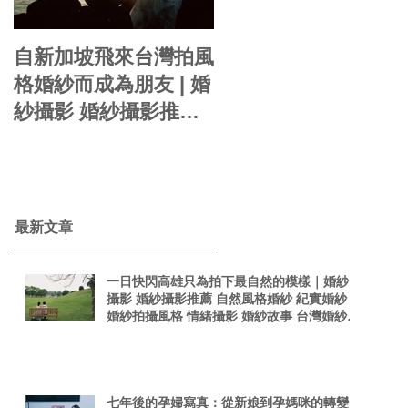
自新加坡飛來台灣拍風
你的婚紗就是自己的
格婚紗而成為朋友 | 婚
影感婚紗 | 婚紗攝影
紗攝影 婚紗攝影推薦
周周 自助婚紗 婚紗風
自然風格婚紗 紀實婚
格 海外婚紗 婚紗包套
紗 婚紗拍攝風格 情緒
婚紗新娘造型
taiwanphotographer
攝影 婚紗故事 台灣婚
singaporephotograp
紗攝影師 真實感婚紗
​最新文章
hy 電影感
照 台灣感性
一日快閃高雄只為拍下最自然的模樣｜婚紗
攝影 婚紗攝影推薦 自然風格婚紗 紀實婚紗
婚紗拍攝風格 情緒攝影 婚紗故事 台灣婚紗攝
影師 真實感婚紗照 台灣感性
七年後的孕婦寫真：從新娘到孕媽咪的轉變