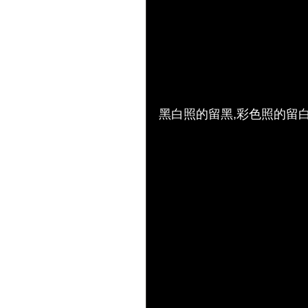
黑白照的留黑,彩色照的留白