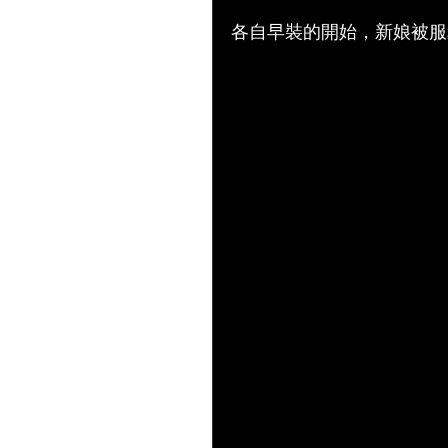
各自早裝的開始，新娘被服