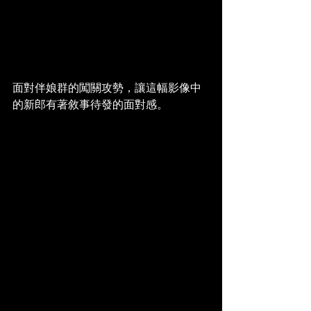
面對伴娘群的闖關攻勢，讓這幅影像中
的新郎有著敘事待發的面對感。