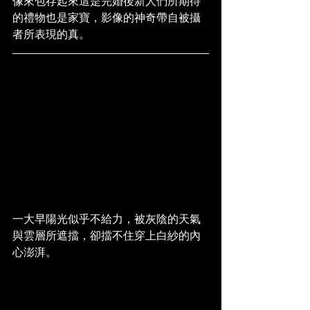
像來包存起來這是完婚後新人們所期待
的禮物也是家寶，影像的神奇帶自被攝
者所表現的真。
一大早陽光似乎不給力，被灰陰的天氣
與雲層所遮擋，卻擋不住穿上白紗的內
心澎湃。