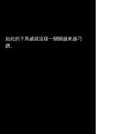
如此的下馬威就這樣一關關越來越刁
鑽。