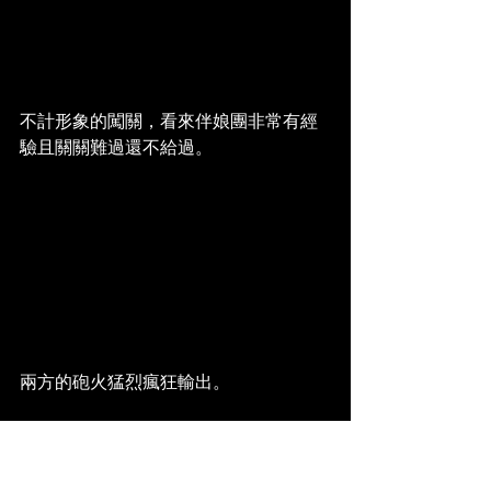
不計形象的闖關，看來伴娘團非常有經
驗且關關難過還不給過。
兩方的砲火猛烈瘋狂輸出。