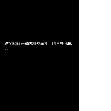
終於闖關完畢的相視而笑，呵呵整我麻
～