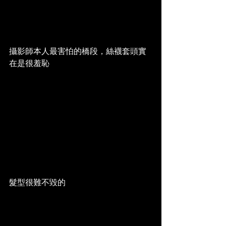
攝影師本人最害怕的橋段，絲襪套頭實
在是很羞恥
髮型很難不毀的