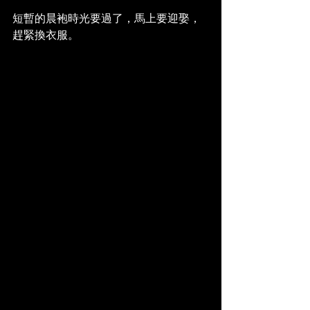
短暫的晨袍時光要過了，馬上要迎娶，
趕緊換衣服。