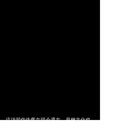
這項習俗依舊在現今還在，是種文化也
是種傳統。