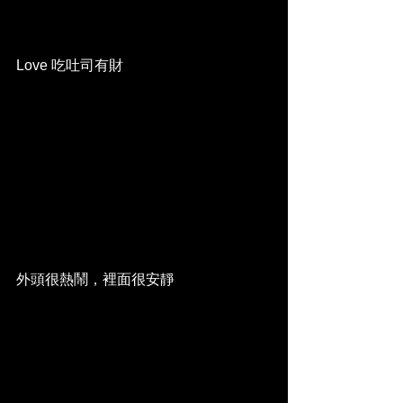
Love 吃吐司有財
外頭很熱鬧，裡面很安靜