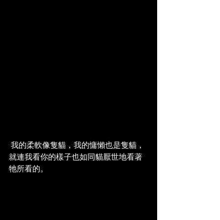
 我的柔軟像隻貓，我的慵懶也是隻貓，
就連我看你的樣子也如同貓厭世地看著
牠所看的。