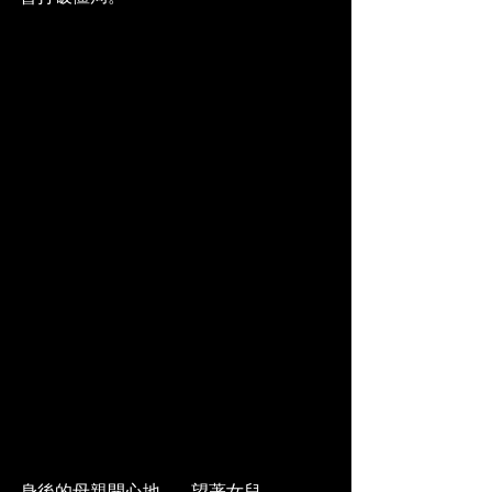
身後的母親開心地.......望著女兒。