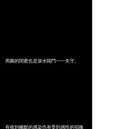
周圍的閨蜜也是淚水閥門一一失守。
有收到幽默的感染也有受到感性的招喚