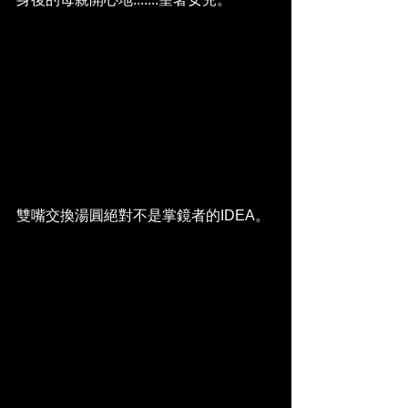
雙嘴交換湯圓絕對不是掌鏡者的IDEA。