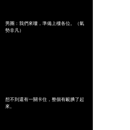
男團：我們來嘍，準備上樓各位。（氣
勢非凡）
想不到還有一關卡住，整個有靦腆了起
來。