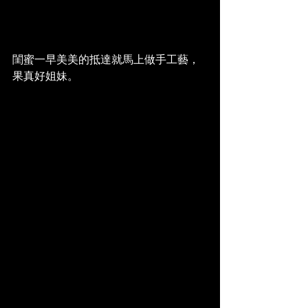
閨蜜一早美美的抵達就馬上做手工藝，
果真好姐妹。